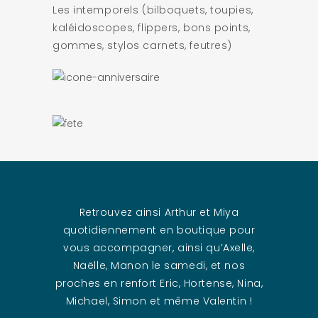
Les intemporels (bilboquets, toupies,
kaléidoscopes, flippers, bons points,
gommes, stylos carnets, feutres)
Retrouvez ainsi Arthur et Miya
quotidiennement en boutique pour
vous accompagner, ainsi qu’Axelle,
Naëlle, Manon le samedi, et nos
proches en renfort Eric, Hortense, Nina,
Michael, Simon et même Valentin !