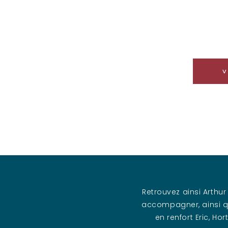
V
Retrouvez ainsi Arthu
accompagner, ainsi qu
en renfort Eric, Ho