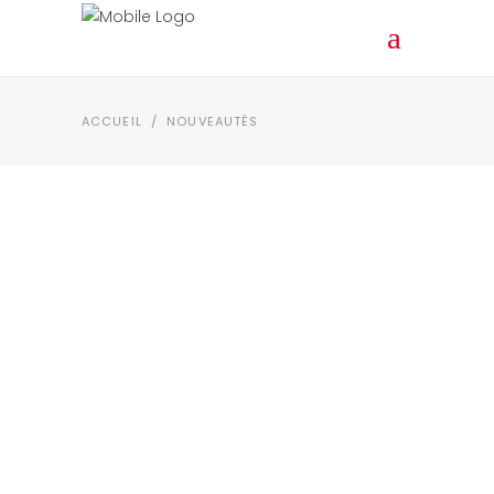
ACCUEIL
/
NOUVEAUTÉS
NOUVEAUTÉS
STUDIO GHIBLI
REJOINTS LA FÉE QUI
CLOCHE POUR CE NOEL
2021
LA FÉE QUI CLOCHE