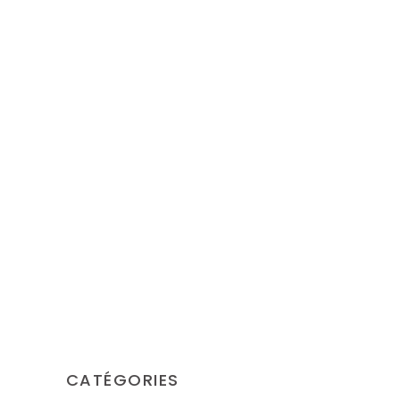
NOUVEAUTÉS
LA RENTRÉE AVEC
CARAMEL & CIES
LA FÉE QUI CLOCHE
NOUVEAUTÉS
PERPLEXUS
LA FÉE QUI CLOCHE
CATÉGORIES